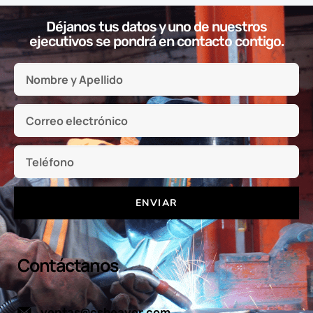
Déjanos tus datos y uno de nuestros
ejecutivos se pondrá en contacto contigo.
ENVIAR
Contáctanos
ventas@csbeaver.com