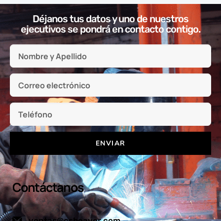
Déjanos tus datos y uno de nuestros
ejecutivos se pondrá en contacto contigo.
ENVIAR
Contáctanos
ventas@csbeaver.com