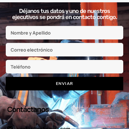
Déjanos tus datos y uno de nuestros
ejecutivos se pondrá en contacto contigo.
ENVIAR
Contáctanos
ventas@csbeaver.com