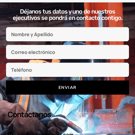
Déjanos tus datos y uno de nuestros
ejecutivos se pondrá en contacto contigo.
ENVIAR
Contáctanos
ventas@csbeaver.com