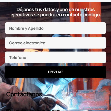
Déjanos tus datos y uno de nuestros
ejecutivos se pondrá en contacto contigo.
ENVIAR
Contáctanos
ventas@csbeaver.com