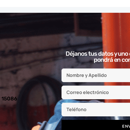
Déjanos tus datos y uno 
pondrá en con
l 15086
EN