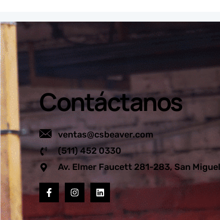
Contáctanos
ventas@csbeaver.com
(511) 452 0330
Av. Elmer Faucett 281-283, San Migue