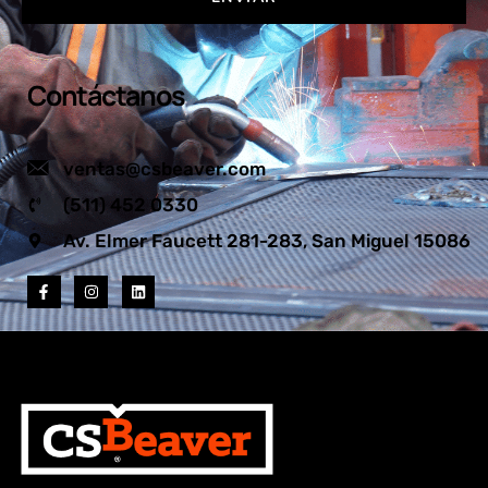
Contáctanos
ventas@csbeaver.com
(511) 452 0330
Av. Elmer Faucett 281-283, San Miguel 15086