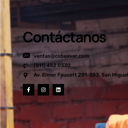
Contáctanos
ventas@csbeaver.com
(511) 452 0330
Av. Elmer Faucett 281-283, San Migue