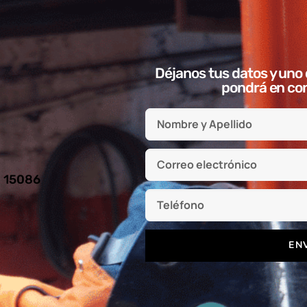
Déjanos tus datos y uno 
pondrá en con
l 15086
EN