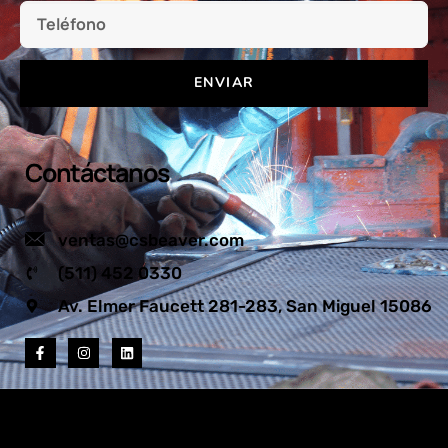
ENVIAR
Contáctanos
ventas@csbeaver.com
(511) 452 0330
Av. Elmer Faucett 281-283, San Miguel 15086