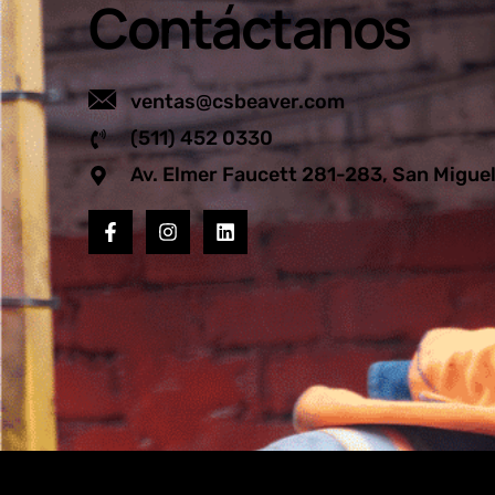
Contáctanos
ventas@csbeaver.com
(511) 452 0330
Av. Elmer Faucett 281-283, San Migue