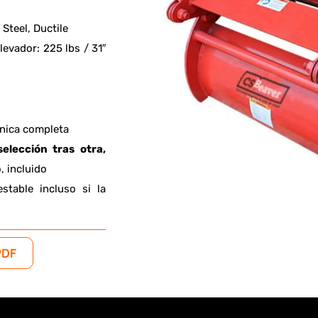
 Steel, Ductile
evador: 225 lbs / 31″
nica completa
elección tras otra,
 incluido
stable incluso si la
PDF