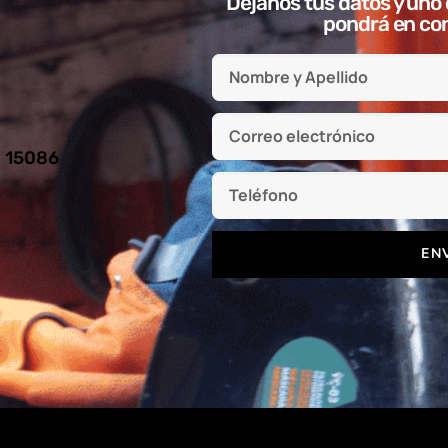
Déjanos tus datos y uno 
pondrá en con
l 15086
EN