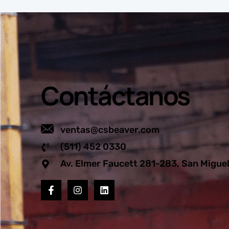
Contáctanos
ventas@csbeaver.com
(511) 452 0330
Av. Elmer Faucett 281-283, San Migue