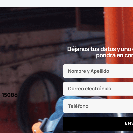
Déjanos tus datos y uno 
pondrá en con
l 15086
EN