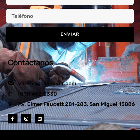
ENVIAR
Contáctanos
ventas@csbeaver.com
(511) 452 0330
Av. Elmer Faucett 281-283, San Miguel 15086