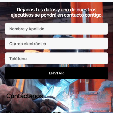
Déjanos tus datos y uno de nuestros
ejecutivos se pondrá en contacto contigo.
ENVIAR
Contáctanos
ventas@csbeaver.com