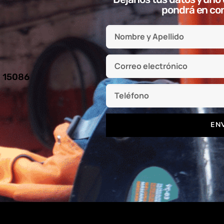
pondrá en con
l 15086
EN