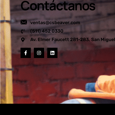
Contáctanos
ventas@csbeaver.com
(511) 452 0330
Av. Elmer Faucett 281-283, San Migue